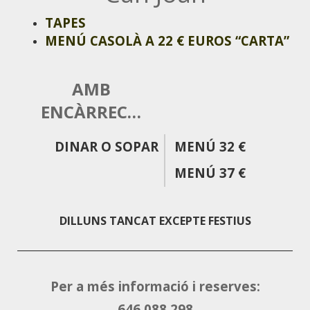
TAPES
MENÚ CASOLÀ A 22 € EUROS “CARTA”
AMB
ENCÀRREC…
DINAR O SOPAR
MENÚ 32 €
MENÚ 37 €
DILLUNS TANCAT EXCEPTE FESTIUS
Guía Repson
Resturants - Guide
Per a més informació i reserves:
@CostaBravaVibes
646 088 298