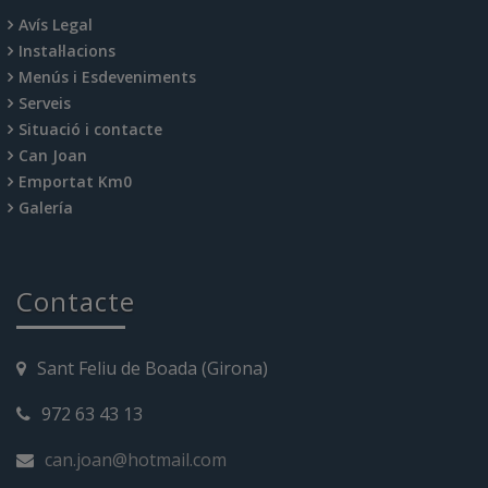
Avís Legal
Instal·lacions
Menús i Esdeveniments
Serveis
Situació i contacte
Can Joan
Emportat Km0
Galería
Contacte
Sant Feliu de Boada (Girona)
972 63 43 13
can.joan@hotmail.com