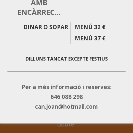
AMB
ENCÀRREC…
DINAR O SOPAR
MENÚ 32 €
Guía Repson
Resturants - Guide
MENÚ 37 €
DILLUNS TANCAT EXCEPTE FESTIUS
@CostaBravaVibes
facebook.com/CostaBravaVibes
instagram.com/CostaBravaVibes
Per a més informació i reserves:
646 088 298
Podeu contactar-nos per fer una
can.joan@hotmail.com
reserva o solucionar qualsevol
dubte.