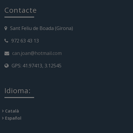
Contacte
Sant Feliu de Boada (Girona)
972 63 43 13
can.joan@hotmail.com
GPS: 41.97413, 3.12545
Idioma:
Català
Español