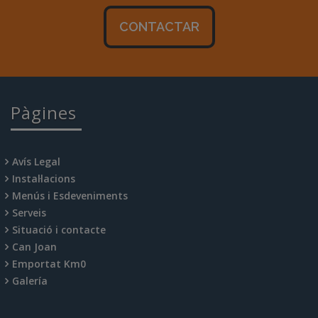
CONTACTAR
Pàgines
Avís Legal
Instal·lacions
Menús i Esdeveniments
Serveis
Situació i contacte
Can Joan
Emportat Km0
Galería