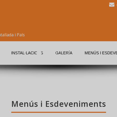
allada i Pals
INSTAL·LACIONS
GALERÍA
MENÚS I ESDEV
Menús i Esdeveniments