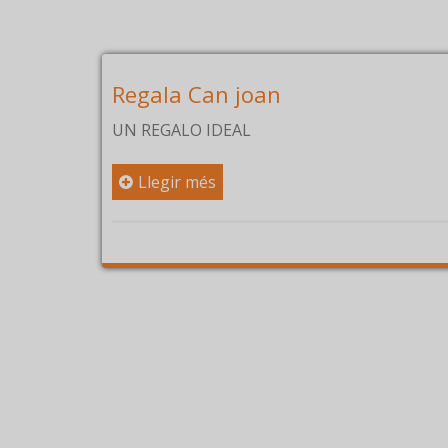
gala Can joan
Menú pe
 REGALO IDEAL
POR ENCA
Llegir més
Llegir 