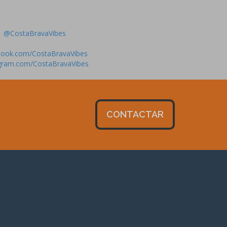
@CostaBravaVibes
book.com/CostaBravaVibes
gram.com/CostaBravaVibes
CONTACTAR