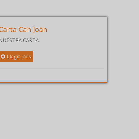
an
Celebració
Celebración
Llegir més