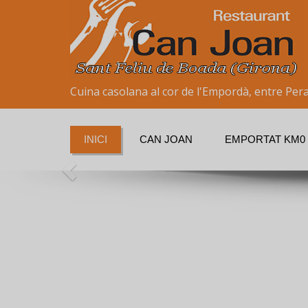
Cuina casolana al cor de l'Empordà, entre Perat
INICI
CAN JOAN
EMPORTAT KM0
an Joan