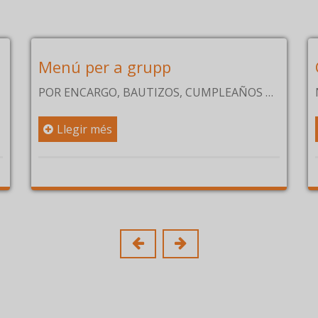
r a grupp
Carta Can Jo
RGO, BAUTIZOS, CUMPLEAÑOS …
NUESTRA CARTA
més
Llegir més