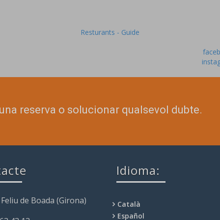
Resturants - Guide
face
insta
una reserva o solucionar qualsevol dubte.
acte
Idioma:
 Feliu de Boada (Girona)
Català
Español