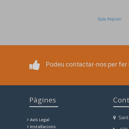
Guía Repson
Podeu contactar-nos per fer 
Pàgines
Cont
Sant
Avís Legal
Instal·lacions