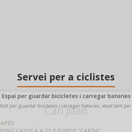
Servei per a ciclistes
Espai per guardar bicicletes i carregar bateries
tat per guardar bicicletes i carregar bateries, ideal tant pe
Can Joan
TAPES
MENÚ CASOLÀ A 22 € EUROS “CARTA”