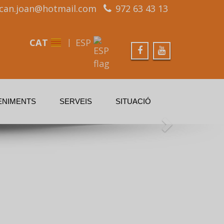
can.joan@hotmail.com
972 63 43 13
CAT
ESP
ENIMENTS
SERVEIS
SITUACIÓ