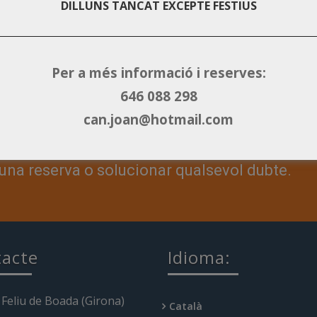
DILLUNS TANCAT EXCEPTE FESTIUS
Resturants - Guide
Per a més informació i reserves:
face
646 088 298
insta
can.joan@hotmail.com
una reserva o solucionar qualsevol dubte.
acte
Idioma:
 Feliu de Boada (Girona)
Català