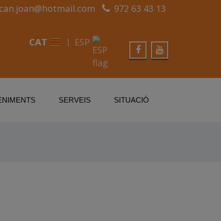
can.joan@hotmail.com
972 63 43 13
CAT
ESP
ENIMENTS
SERVEIS
SITUACIÓ