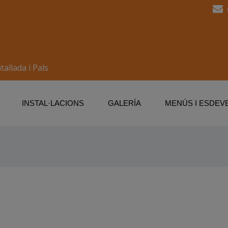
allada i Pals
INSTAL·LACIONS
GALERÍA
MENÚS I ESDEV