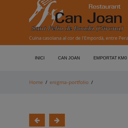
Cuina casolana al cor de l'Empordà, entre Perat
INICI
CAN JOAN
EMPORTAT KM0
Home
enigma-portfolio