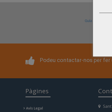
Guía Repson
Podeu contactar-nos per fer 
Pàgines
Cont
Sant
Avís Legal